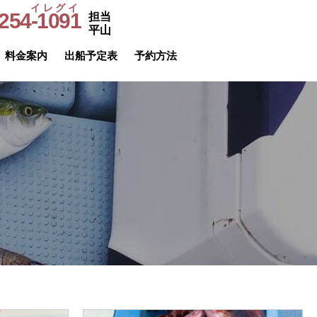
イレグイ
254-1091
担当
​受付時間
平山
9～20時
料金案内
出船予定表
予約方法