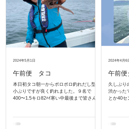
2024年5月1日
2024年4月6
午前便 タコ
午前便
本日初タコ朝一からポロポロ釣れだし型は
久しぶり
小ぶりですが良く釣れました。９名で
渋かった
400〜1.5キロ82ﾊｲ寒い中最後まで皆さん頑
とか40
張って下さいました。
た。