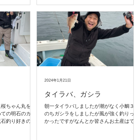
2024年1月21日
タイラバ、ガシラ
里桜ちゃん丸を使
朝一タイラバしましたが潮がなく小鯛３枚
めての明石のガシ
のちガシラをしましたが風が強く釣りっら
流石釣り好きのつ
かったですがなんとか皆さんお土産はでき
が釣ってくれまし
たかな〜と思います。船中４名でガシラ20
。
センチ〜28センチ船中67匹竿頭19匹ワニ