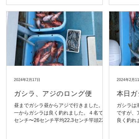
2024年2月17日
2024年2月1
ガシラ、アジのロング便
本日ガ
昼までガシラ昼からアジで行きました。朝
ガシラは
一からガシラは良く釣れました。４名で18
ですが、
センチ〜26センチ平均22.3センチ竿頭22匹
良く釣れ
平均17.8匹 アジは良く釣れました。平均
22.3セ
22.3センチ竿頭70匹平均40匹皆さん良く頑