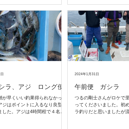
1日
2024年1月31日
シラ、アジ ロング便
午前便 ガシラ
潮が早くいい釣果得られなかった
つるの剛士さんがロケで
アジはポイントに入るなり良型が
ってくださいました。初
ました。アジは4時間程で４名で
ラ釣りだと思いましたが
ンチ〜36センチ200以上
るのさんポロポロでした
た。2時間半のロケでした