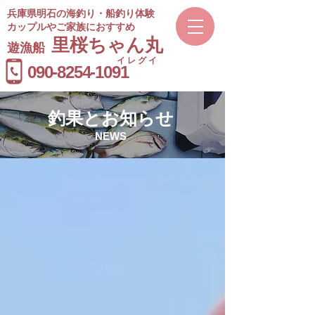
兵庫県明石の海釣り・船釣り体験
カップルやご家族におすすめ
​里桜ちゃん丸
遊漁船
イレグイ
​受付時間
090-8254-1091
9～20時
釣果とお知らせ
NEWS