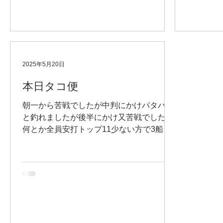
2025年5月20日
本日タコ便
朝一から苦戦でしたが中判にかけパタパタ
と釣れましたが後半にかけ又苦戦でしたが
何とか全員安打トップ11少ない方で3船中
43リリース1本日は熱い１日でした。すい
ません。本日はノーピクチャーです