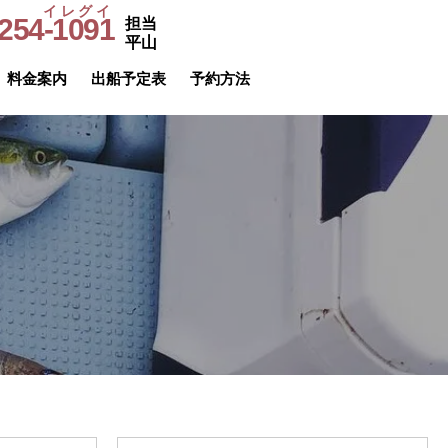
イレグイ
254-1091
担当
​受付時間
平山
9～20時
料金案内
出船予定表
予約方法