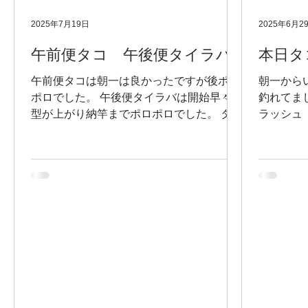
2025年7月19日
2025年6月2
午前便タコ 午後便タイラバ
本日タ
午前便タコは朝一は良かったですが後ポロ
朝一から
ポロでした。 午後便タイラバは開始早々良
釣れてま
型が上がり納竿までポロポロでした。 タコ
ラッシュ 
は２キロオーバーも出ました。船中40パイ
日は暑さ
タイは３０センチ〜55センチ7枚
下さいま