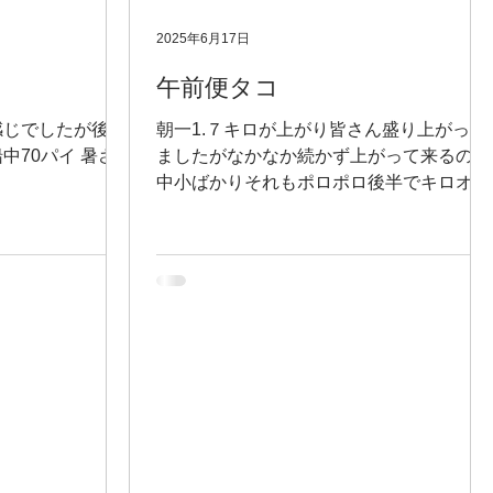
2025年6月17日
午前便タコ
感じでしたが後ポ
朝一1.７キロが上がり皆さん盛り上がって
中70パイ 暑さ
ましたがなかなか続かず上がって来るのは
中小ばかりそれもポロポロ後半でキロオー
バー2ハイ後は中小ポロポロでパッとしな
い日でした。船中70パイ程でした。