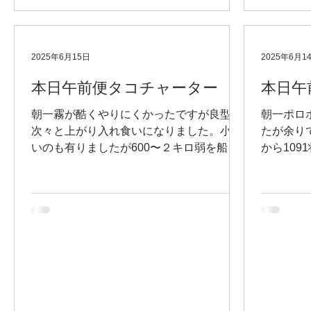
2025年6月15日
2025年6月1
本日午前便タコチャーター
本日午
朝一霧が酷くやりにくかったですが良型が
朝一ポロ
次々と上がり入れ食いになりました。小さ
たが余り
いのも有りましたが600〜２キロ弱を船中
から10
85ハイトップ21パイ皆さん楽しんで頂けた
大さまざ
かと思います。
140杯以