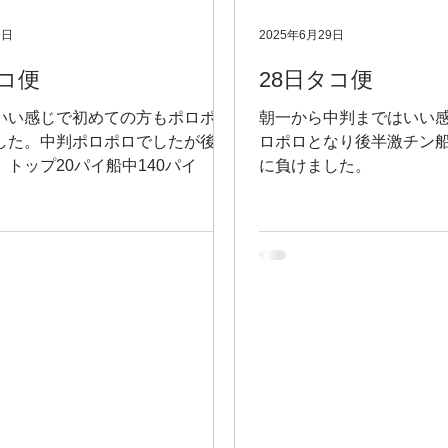
9日
2025年6月29日
コ便
28日タコ便
いい感じで初めての方もポロポロ
朝一から中判まではいい
した。中判ポロポロでしたが後半
ロポロとなり後半激チン船
トップ20パイ船中140パイ 本
に負けました。
に負けず皆さん最後まで頑張って
した。