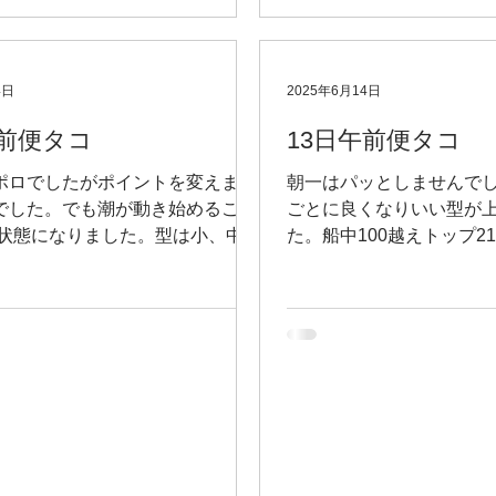
4日
2025年6月14日
前便タコ
13日午前便タコ
ポロでしたがポイントを変えまし
朝一はパッとしませんで
でした。でも潮が動き始めるころ
ごとに良くなりいい型が
91状態になりました。型は小、中、
た。船中100越えトップ2
まですが数は取れました。船中
上でした。