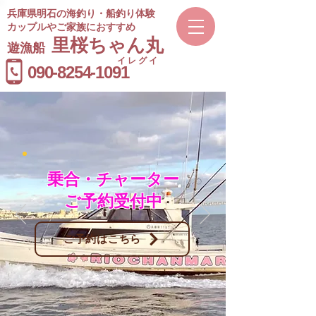
兵庫県明石の海釣り・船釣り体験
カップルやご家族におすすめ
​里桜ちゃん丸
遊漁船
イレグイ
​受付時間
090-8254-1091
9～20時
乗合・チャーター
ご予約受付中
ご予約はこちら