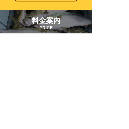
​料金案内
PRICE
里桜ちゃん丸の乗合料金やチ
ャーター料金になります。
ご乗船の際は、料金体系と注
意事項をご確認ください。
料金案内
​出船予定表
SCHEDULE
里桜ちゃん丸の出船予定をご