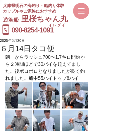
兵庫県明石の海釣り・船釣り体験
カップルやご家族におすすめ
​里桜ちゃん丸
遊漁船
イレグイ
​受付時間
090-8254-1091
9～20時
2025年5月20日
６月14日タコ便
朝一からラッシュ700〜1.7キロ開始か
ら２時間ほどで30パイを超えてまし
た。後ポロポロとなりましたが良く釣
れました。船中55ハイトップ8ハイ