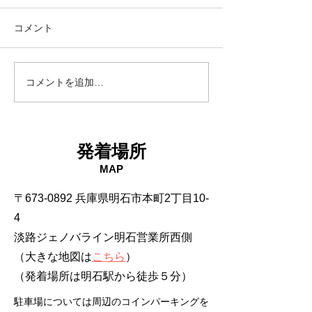
コメント
18日タコ便
10日タコ便
コメントを追加…
発着場所
MAP
〒673-0892 兵庫県明石市本町2丁目10-
4
淡路ジェノバライン明石営業所西側
（大きな地図は
こちら
）
​（発着場所は明石駅から徒歩５分）
駐車場については周辺のコインパーキングを