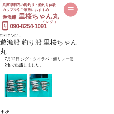
兵庫県明石の海釣り・船釣り体験
カップルやご家族におすすめ
​里桜ちゃん丸
遊漁船
イレグイ
​受付時間
090-8254-1091
9～20時
2021年7月14日
遊漁船 釣り船 里桜ちゃん
丸
7月12日 ジグ・タイラバ・鯵リレー便
2名で出船しました。