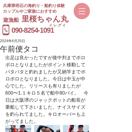
兵庫県明石の海釣り・船釣り体験
カップルやご家族におすすめ
​里桜ちゃん丸
遊漁船
イレグイ
​受付時間
090-8254-1091
9～20時
2024年6月25日
午前便タコ
出足は良かったですが後中判までポロ
ポロとなりましたがポイント移動して
パタパタと釣れましたが又納竿までポ
ロポロとなりました。今日は中玉が中
心でした。リリースも有りましたが
600〜1.１キロ５名で船中80パイ。　今
日は大阪堺のジャックポットの船長が
乗船して下さいました。ナイスサイズ
を釣られてました。キロオーバーも上
がってました。