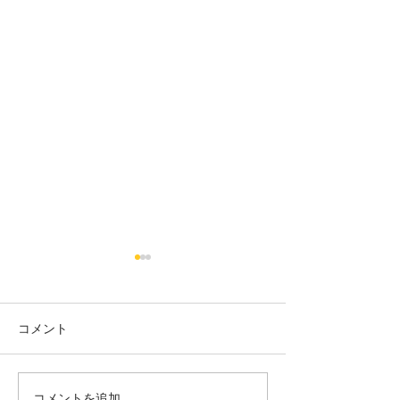
コメント
18日タコ便
10日タコ便
コメントを追加…