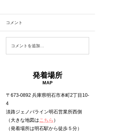
コメント
18日タコ便
10日タコ便
コメントを追加…
発着場所
MAP
〒673-0892 兵庫県明石市本町2丁目10-
4
淡路ジェノバライン明石営業所西側
（大きな地図は
こちら
）
​（発着場所は明石駅から徒歩５分）