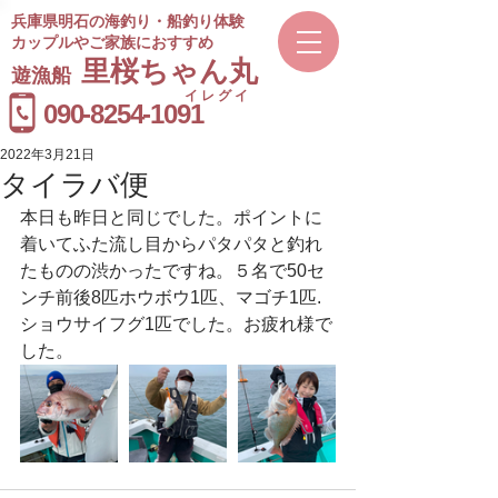
兵庫県明石の海釣り・船釣り体験
カップルやご家族におすすめ
​里桜ちゃん丸
遊漁船
イレグイ
​受付時間
090-8254-1091
9～20時
2022年3月21日
タイラバ便
本日も昨日と同じでした。ポイントに
着いてふた流し目からパタパタと釣れ
たものの渋かったですね。５名で50セ
ンチ前後8匹ホウボウ1匹、マゴチ1匹.
ショウサイフグ1匹でした。お疲れ様で
した。