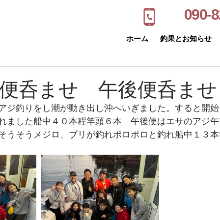
090-8
ホーム
釣果とお知らせ
前便呑ませ 午後便呑ませ
アジ釣りをし潮が動き出し沖へいぎました。すると開始
れました船中４０本程竿頭６本　午後便はエサのアジ午
そうそうメジロ、ブリが釣れポロポロと釣れ船中１３本