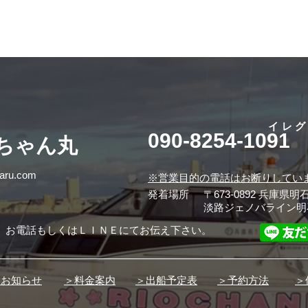
イレ
090-8254-1091
桜ちゃん丸
maru.com
※営業目的の電話はお断りしてい
発着場所
〒673-0892 兵庫県明
淡路ジェノバライン明
、お電話もしくはＬＩＮＥにてお伝え下さい。
とお知らせ
＞料金案内
＞出船予定表
＞予約方法
＞