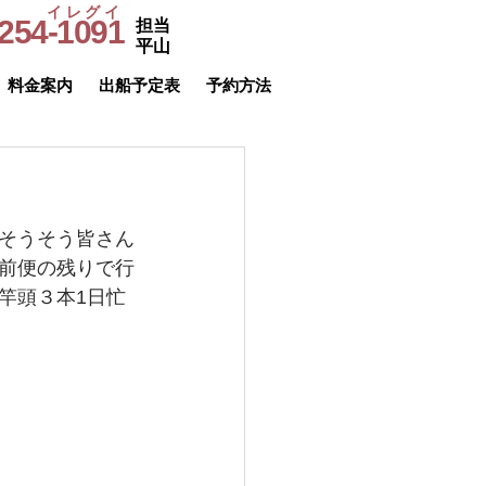
イレグイ
254-1091
担当
​受付時間
平山
9～20時
料金案内
出船予定表
予約方法
そうそう皆さん
前便の残りで行
竿頭３本1日忙