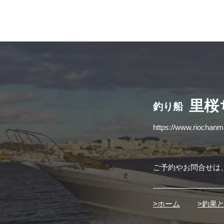
​里
釣り船
https://www.riochan
ご予約やお問合せは
>ホーム
>釣果