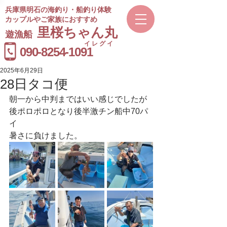
兵庫県明石の海釣り・船釣り体験
カップルやご家族におすすめ
​里桜ちゃん丸
遊漁船
イレグイ
​受付時間
090-8254-1091
9～20時
2025年6月29日
28日タコ便
朝一から中判まではいい感じでしたが
後ポロポロとなり後半激チン船中70パ
イ
暑さに負けました。