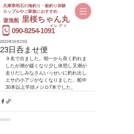
兵庫県明石の海釣り・船釣り体験
カップルやご家族におすすめ
​里桜ちゃん丸
遊漁船
イレグイ
​受付時間
090-8254-1091
9～20時
2022年10月23日
23日呑ませ便
９名で出ました。朝一から良く釣れま
したが潮が緩くなり少し休憩し又潮が
走りだしみなさんいっせいに釣れ出し
エサの小アジがなくなりました。船中
30本以上竿頭メジロ7本でした。