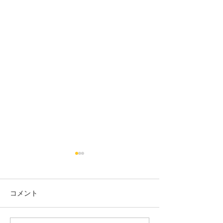
コメント
18日タコ便
10日タコ便