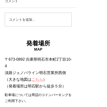
コメント
18日タコ便
10日タコ便
コメントを追加…
発着場所
MAP
〒673-0892 兵庫県明石市本町2丁目10-
4
淡路ジェノバライン明石営業所西側
（大きな地図は
こちら
）
​（発着場所は明石駅から徒歩５分）
駐車場については周辺のコインパーキングを
ご利用下さい。