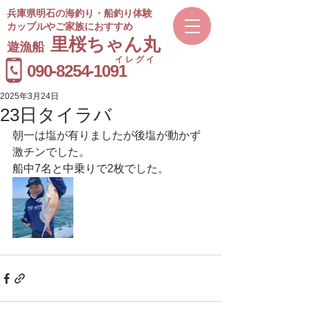
兵庫県明石の海釣り・船釣り体験
カップルやご家族におすすめ
​里桜ちゃん丸
遊漁船
イレグイ
​受付時間
090-8254-1091
9～20時
2025年3月24日
23日タイラバ
朝一は塩が有りましたが後塩が動かず
激チンでした。
船中7名と中乗りで2枚でした。