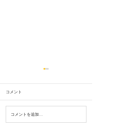
コメント
18日タコ便
10日タコ便
コメントを追加…