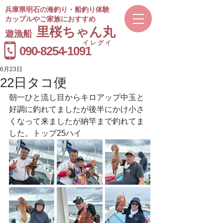
兵庫県明石の海釣り・船釣り体験
カップルやご家族におすすめ
​里桜ちゃん丸
遊漁船
イレグイ
​受付時間
090-8254-1091
9～20時
6月23日
22日タコ便
朝一ひと流し目からキロアップ中玉と
好調に釣れてましたが後半にかけ小さ
くなって来ましたが納竿まで釣れてま
した。トップ25ハイ