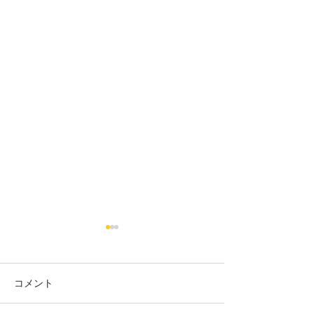
コメント
18日タコ便
10日タコ便