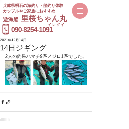
兵庫県明石の海釣り・船釣り体験
カップルやご家族におすすめ
​里桜ちゃん丸
遊漁船
イレグイ
​受付時間
090-8254-1091
9～20時
2021年12月14日
14日ジギング
2人の釣果ハマチ9匹メジロ1匹でした。