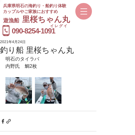
兵庫県明石の海釣り・船釣り体験
カップルやご家族におすすめ
​里桜ちゃん丸
遊漁船
イレグイ
​受付時間
090-8254-1091
9～20時
2021年4月24日
釣り船 里桜ちゃん丸
明石のタイラバ
内野氏　鯛2枚