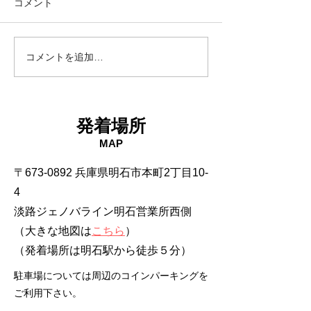
コメント
18日タコ便
10日タコ便
コメントを追加…
発着場所
MAP
〒673-0892 兵庫県明石市本町2丁目10-
4
淡路ジェノバライン明石営業所西側
（大きな地図は
こちら
）
​（発着場所は明石駅から徒歩５分）
駐車場については周辺のコインパーキングを
ご利用下さい。