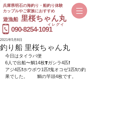
兵庫県明石の海釣り・船釣り体験
カップルやご家族におすすめ
​里桜ちゃん丸
遊漁船
イレグイ
​受付時間
090-8254-1091
9～20時
2021年5月8日
釣り船 里桜ちゃん丸
今日はタイラバ便
6人で出船〜鯛14枚❣️ガシラ4匹❗️
アジ4匹❗️ホウボウ1匹❗️鬼オコゼ1匹❗️の釣
果でした。　　鯛の竿頭4枚です。