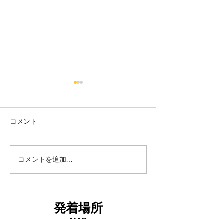
コメント
18日タコ便
10日タコ便
コメントを追加…
発着場所