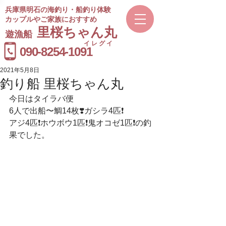
兵庫県明石の海釣り・船釣り体験
カップルやご家族におすすめ
​里桜ちゃん丸
遊漁船
イレグイ
​受付時間
090-8254-1091
9～20時
2021年5月8日
釣り船 里桜ちゃん丸
今日はタイラバ便
6人で出船〜鯛14枚❣️ガシラ4匹❗️
アジ4匹❗️ホウボウ1匹❗️鬼オコゼ1匹❗️の釣
果でした。