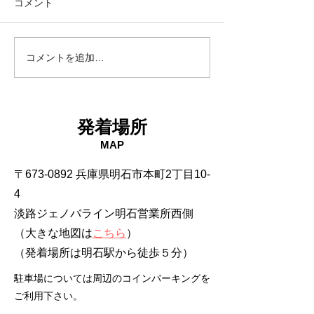
コメント
18日タコ便
10日タコ便
コメントを追加…
発着場所
MAP
〒673-0892 兵庫県明石市本町2丁目10-
4
淡路ジェノバライン明石営業所西側
（大きな地図は
こちら
）
​（発着場所は明石駅から徒歩５分）
駐車場については周辺のコインパーキングを
ご利用下さい。