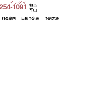
イレグイ
254-1091
担当
​受付時間
平山
9～20時
料金案内
出船予定表
予約方法