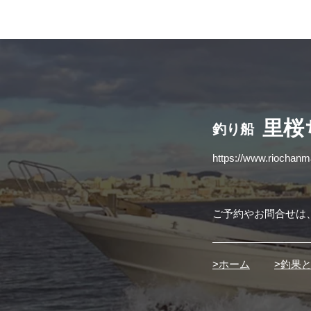
​里
釣り船
https://www.riochan
ご予約やお問合せは
>ホーム
>釣果