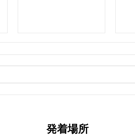
18日タコ便
10
発着場所