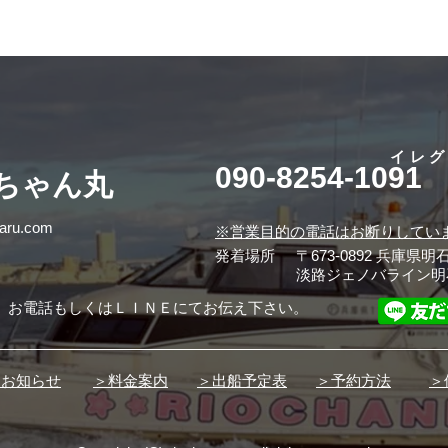
イレ
090-8254-1091
桜ちゃん丸
maru.com
※営業目的の電話はお断りしてい
発着場所
〒673-0892 兵庫県明
淡路ジェノバライン明
、お電話もしくはＬＩＮＥにてお伝え下さい。
とお知らせ
＞料金案内
＞出船予定表
＞予約方法
＞