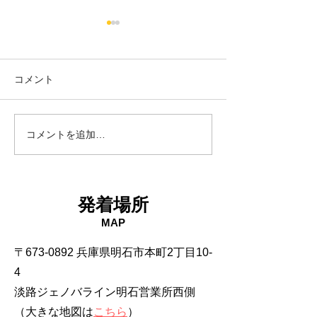
コメント
18日タコ便
10日タコ便
コメントを追加…
発着場所
MAP
〒673-0892 兵庫県明石市本町2丁目10-
4
淡路ジェノバライン明石営業所西側
（大きな地図は
こちら
）