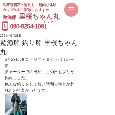
兵庫県明石の海釣り・船釣り体験
カップルやご家族におすすめ
​里桜ちゃん丸
遊漁船
イレグイ
​受付時間
090-8254-1091
9～20時
2021年6月28日
遊漁船 釣り船 里桜ちゃん
丸
6月27日.タコ・ジグ・タイラバリレー
便
チャーターでの出船　この日もブリが
釣れました。
色んな釣りをして短い時間で何とか釣
れたので良かったです。