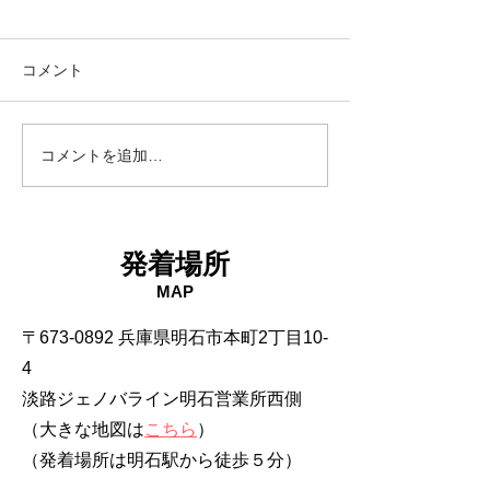
コメント
18日タコ便
10日タコ便
コメントを追加…
発着場所
MAP
〒673-0892 兵庫県明石市本町2丁目10-
4
淡路ジェノバライン明石営業所西側
（大きな地図は
こちら
）
​（発着場所は明石駅から徒歩５分）