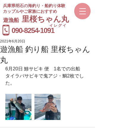
兵庫県明石の海釣り・船釣り体験
カップルやご家族におすすめ
​里桜ちゃん丸
遊漁船
イレグイ
​受付時間
090-8254-1091
9～20時
2021年6月20日
遊漁船 釣り船 里桜ちゃん
丸
6月20日 鯵サビキ 便　1名での出船
タイラバサビキで鬼アジ・鯛2枚でし
た。