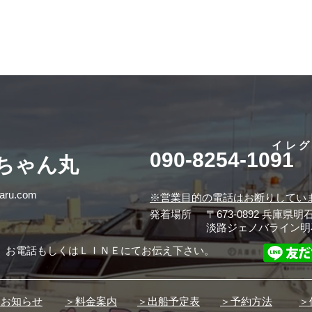
イレ
090-8254-1091
桜ちゃん丸
maru.com
※営業目的の電話はお断りしてい
発着場所
〒673-0892 兵庫県明
淡路ジェノバライン明
、お電話もしくはＬＩＮＥにてお伝え下さい。
とお知らせ
＞料金案内
＞出船予定表
＞予約方法
＞