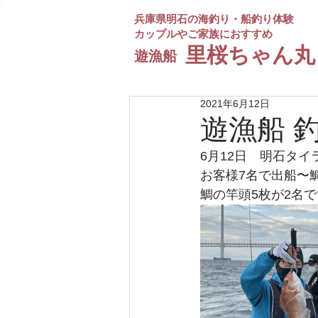
兵庫県明石の海釣り・船釣り体験
カップルやご家族におすすめ
​里桜ちゃん丸
遊漁船
2021年6月12日
遊漁船 
6月12日　明石タイ
お客様7名で出船〜鯛
鯛の竿頭5枚が2名