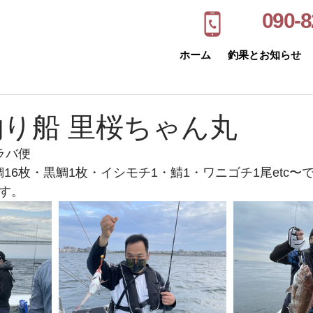
090-8
ホーム
釣果とお知らせ
釣り船 里桜ちゃん丸
ラバ便
16枚・黒鯛1枚・イシモチ1・鯖1・ワニゴチ1尾etc〜
です。