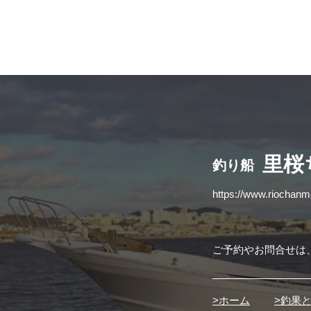
​里
釣り船
https://www.riochan
ご予約やお問合せは
>ホーム
>釣果