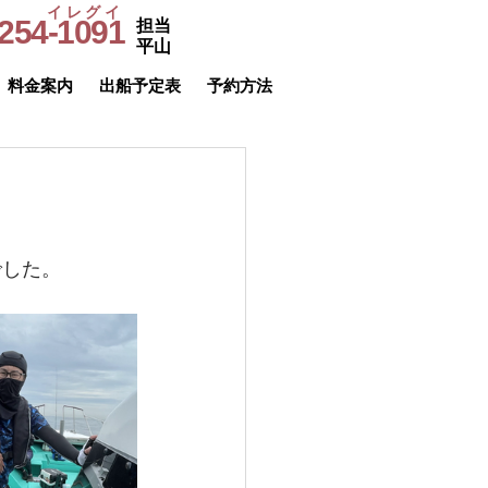
イレグイ
254-1091
担当
​受付時間
平山
9～20時
料金案内
出船予定表
予約方法
でした。