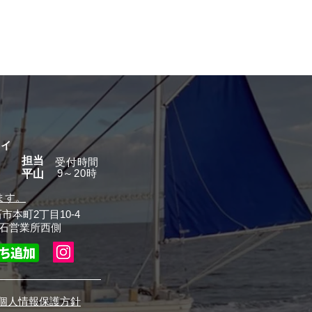
グイ
担当
​受付時間
9～20時
平山
ます。
石市本町2丁目10-4
石営業所西側
個人情報保護方針