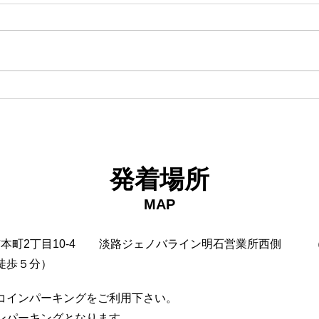
18日タコ便
10
発着場所
MAP
市本町2丁目10-4
淡路ジェノバライン明石営業所西側
徒歩５分）
コインパーキングをご利用下さい。
インパーキングとなります。