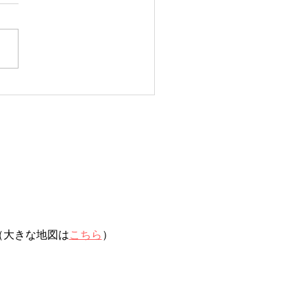
日タコ便
（大きな地図は
こちら
）