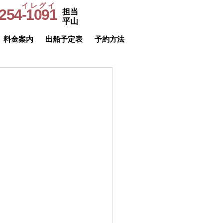
イレグイ
254-1091
担当
​受付時間
平山
9～20時
料金案内
出船予定表
予約方法