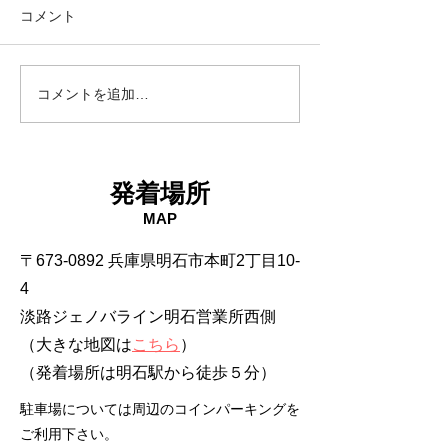
コメント
18日タコ便
10日タコ便
コメントを追加…
発着場所
MAP
〒673-0892 兵庫県明石市本町2丁目10-
4
淡路ジェノバライン明石営業所西側
（大きな地図は
こちら
）
​（発着場所は明石駅から徒歩５分）
駐車場については周辺のコインパーキングを
ご利用下さい。