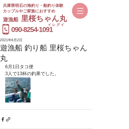
兵庫県明石の海釣り・船釣り体験
カップルやご家族におすすめ
​里桜ちゃん丸
遊漁船
イレグイ
​受付時間
090-8254-1091
9～20時
2021年6月2日
遊漁船 釣り船 里桜ちゃん
丸
6月1日タコ便
3人で13杯の釣果でした。