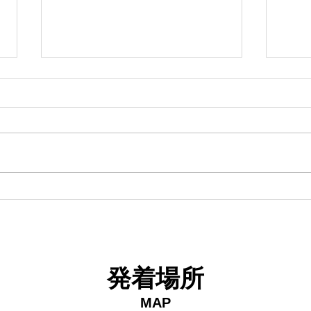
18日タコ便
10
発着場所
MAP