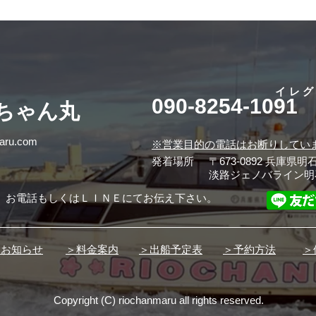
イレ
090-8254-1091
桜ちゃん丸
maru.com
※営業目的の電話はお断りしてい
発着場所
〒673-0892 兵庫県明
淡路ジェノバライン明
、お電話もしくはＬＩＮＥにてお伝え下さい。
とお知らせ
＞料金案内
＞出船予定表
＞予約方法
＞
Copyright (C) riochanmaru all rights reserved.