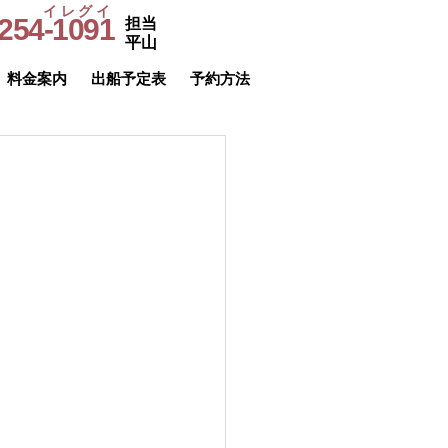
イレグイ
254-1091
担当
​受付時間
平山
9～20時
料金案内
出船予定表
予約方法