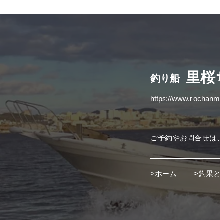
​里
釣り船
https://www.riochan
ご予約やお問合せは
>ホーム
>釣果