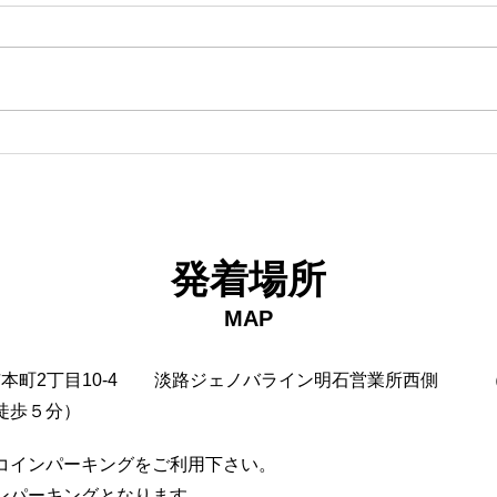
18日タコ便
10
発着場所
MAP
市本町2丁目10-4
淡路ジェノバライン明石営業所西側
徒歩５分）
コインパーキングをご利用下さい。
インパーキングとなります。