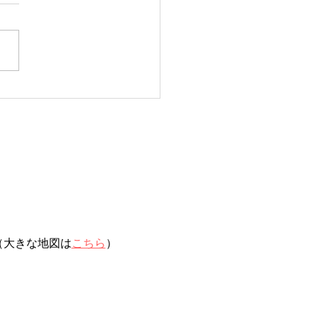
日タコ便
（大きな地図は
こちら
）