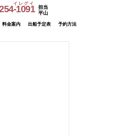
イレグイ
254-1091
担当
​受付時間
平山
9～20時
料金案内
出船予定表
予約方法