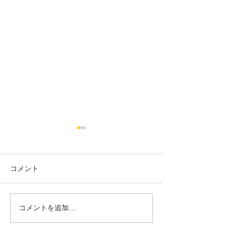
コメント
18日タコ便
10日タコ便
コメントを追加…