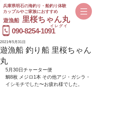
兵庫県明石の海釣り・船釣り体験
カップルやご家族におすすめ
​里桜ちゃん丸
遊漁船
イレグイ
​受付時間
090-8254-1091
9～20時
2021年5月31日
遊漁船 釣り船 里桜ちゃん
丸
5月30日チャーター便
鯛8枚 メジロ1本 その他アジ・ガシラ・
イシモチでした〜お疲れ様でした。