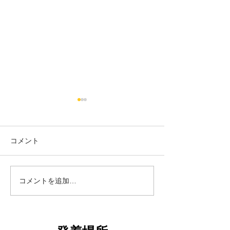
コメント
18日タコ便
10日タコ便
コメントを追加…