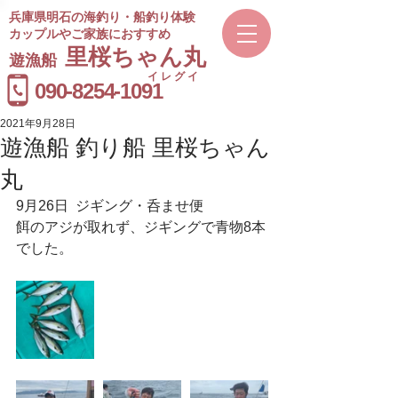
兵庫県明石の海釣り・船釣り体験
カップルやご家族におすすめ
​里桜ちゃん丸
遊漁船
イレグイ
​受付時間
090-8254-1091
9～20時
2021年9月28日
遊漁船 釣り船 里桜ちゃん
丸
9月26日  ジギング・呑ませ便
餌のアジが取れず、ジギングで青物8本
でした。