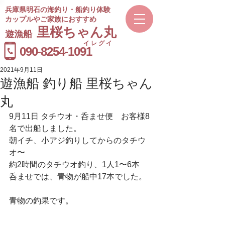
兵庫県明石の海釣り・船釣り体験
カップルやご家族におすすめ
​里桜ちゃん丸
遊漁船
イレグイ
​受付時間
090-8254-1091
9～20時
2021年9月11日
遊漁船 釣り船 里桜ちゃん
丸
9月11日 タチウオ・呑ませ便　お客様8
名で出船しました。
朝イチ、小アジ釣りしてからのタチウ
オ〜
約2時間のタチウオ釣り、1人1〜6本　
呑ませでは、青物が船中17本でした。
青物の釣果です。