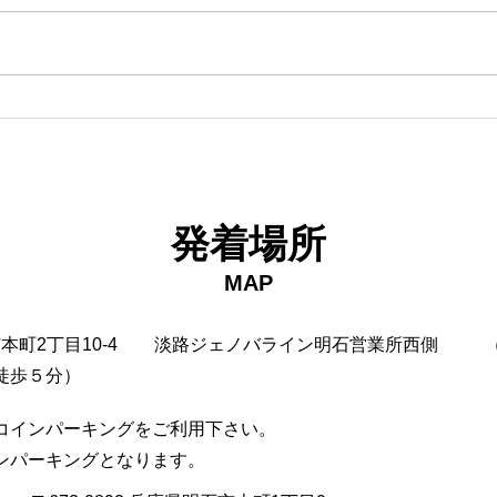
18日タコ便
10
発着場所
MAP
市本町2丁目10-4
淡路ジェノバライン明石営業所西側
徒歩５分）
コインパーキングをご利用下さい。
インパーキングとなります。