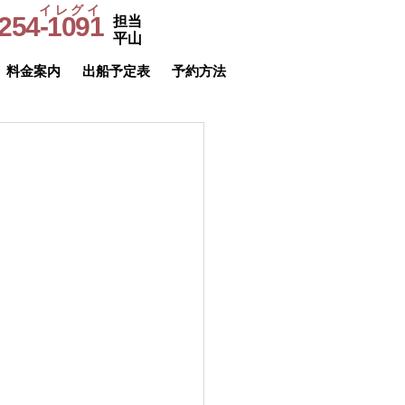
イレグイ
254-1091
担当
​受付時間
平山
9～20時
料金案内
出船予定表
予約方法