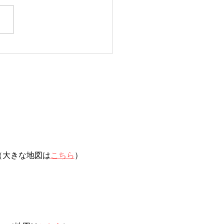
日タコ便
（大きな地図は
こちら
）