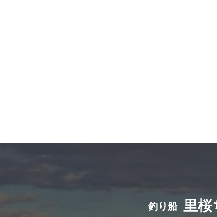
​里
釣り船