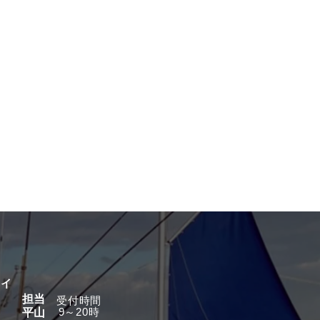
グイ
担当
​受付時間
9～20時
平山