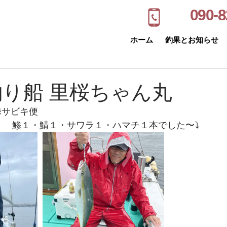
090-8
ホーム
釣果とお知らせ
釣り船 里桜ちゃん丸
鯵サビキ便
　鯵１・鯖１・サワラ１・ハマチ１本でした〜⤵︎  