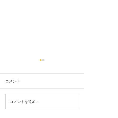
コメント
18日タコ便
10日タコ便
コメントを追加…