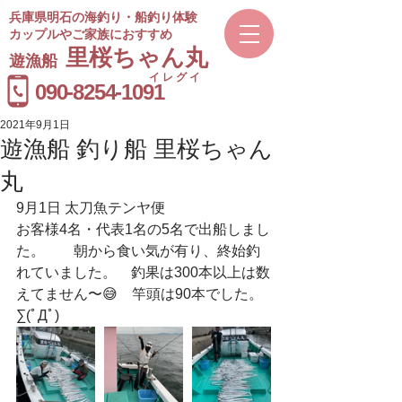
兵庫県明石の海釣り・船釣り体験
カップルやご家族におすすめ
​里桜ちゃん丸
遊漁船
イレグイ
​受付時間
090-8254-1091
9～20時
2021年9月1日
遊漁船 釣り船 里桜ちゃん
丸
9月1日 太刀魚テンヤ便　
お客様4名・代表1名の5名で出船しまし
た。　　朝から食い気が有り、終始釣
れていました。　釣果は300本以上は数
えてません〜😅　竿頭は90本でした。
∑(ﾟДﾟ)