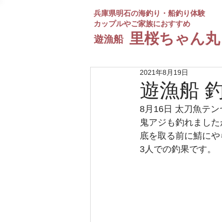
兵庫県明石の海釣り・船釣り体験
カップルやご家族におすすめ
​里桜ちゃん丸
遊漁船
2021年8月19日
遊漁船 
8月16日 太刀魚テ
鬼アジも釣れました
底を取る前に鯖にや
3人での釣果です。