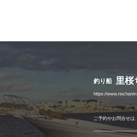
​里
釣り船
https://www.riochan
ご予約やお問合せは