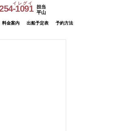
イレグイ
254-1091
担当
​受付時間
平山
9～20時
料金案内
出船予定表
予約方法