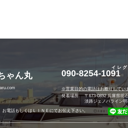
イレ
090-8254-1091
桜ちゃん丸
maru.com
※営業目的の電話はお断りしてい
発着場所
〒673-0892 兵庫県明
淡路ジェノバライン明
、お電話もしくはＬＩＮＥにてお伝え下さい。