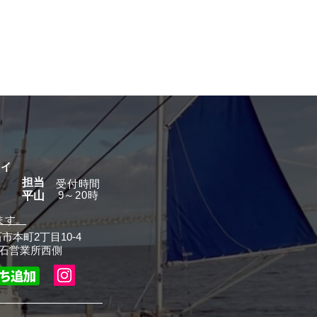
グイ
担当
​受付時間
9～20時
平山
ます。
石市本町2丁目10-4
石営業所西側