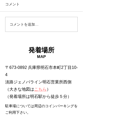
コメント
18日タコ便
10日タコ便
コメントを追加…
発着場所
MAP
〒673-0892 兵庫県明石市本町2丁目10-
4
淡路ジェノバライン明石営業所西側
（大きな地図は
こちら
）
​（発着場所は明石駅から徒歩５分）
駐車場については周辺のコインパーキングを
ご利用下さい。