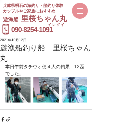
兵庫県明石の海釣り・船釣り体験
カップルやご家族におすすめ
​里桜ちゃん丸
遊漁船
イレグイ
​受付時間
090-8254-1091
9～20時
2021年10月12日
遊漁船釣り船 里桜ちゃん
丸
本日午前タチウオ便４人の釣果　12匹
でした。