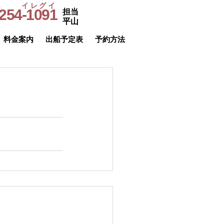
イレグイ
254-1091
担当
​受付時間
平山
9～20時
料金案内
出船予定表
予約方法