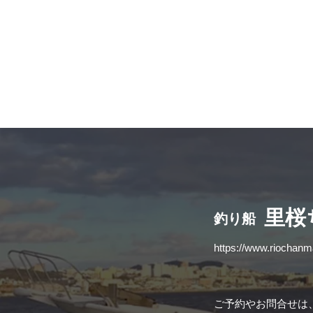
​里
釣り船
https://www.riochan
ご予約やお問合せは