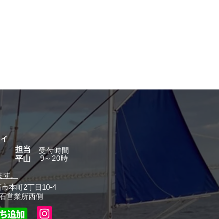
グイ
担当
​受付時間
9～20時
平山
ます。
石市本町2丁目10-4
石営業所西側