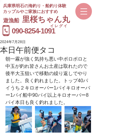
兵庫県明石の海釣り・船釣り体験
カップルやご家族におすすめ
​里桜ちゃん丸
遊漁船
イレグイ
​受付時間
090-8254-1091
9～20時
2024年7月28日
本日午前便タコ
朝一霧が強く気持ち悪い中ポロポロと
中玉が釣れ皆さんお土産は取れたので
後半大玉狙いで移動の繰り返しでやり
ました。良く釣れました。トップ40パ
イうち２キロオーバー1パイキロオーバ
ー1パイ船中90パイ以上キロオーバー8
パイ本日も良く釣れました。