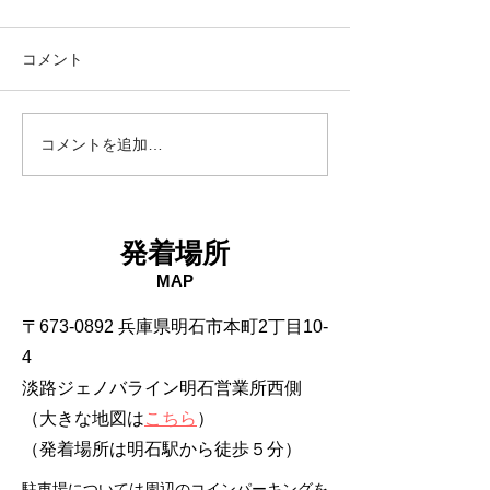
コメント
18日タコ便
10日タコ便
コメントを追加…
発着場所
MAP
〒673-0892 兵庫県明石市本町2丁目10-
4
淡路ジェノバライン明石営業所西側
（大きな地図は
こちら
）
​（発着場所は明石駅から徒歩５分）
駐車場については周辺のコインパーキングを