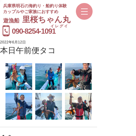
兵庫県明石の海釣り・船釣り体験
カップルやご家族におすすめ
​里桜ちゃん丸
遊漁船
イレグイ
​受付時間
090-8254-1091
9～20時
2022年6月12日
本日午前便タコ