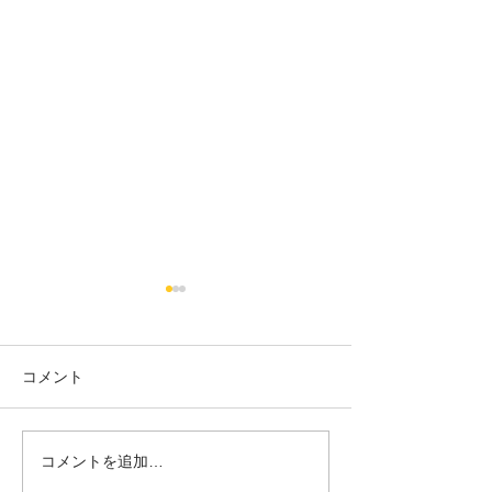
コメント
18日タコ便
10日タコ便
コメントを追加…