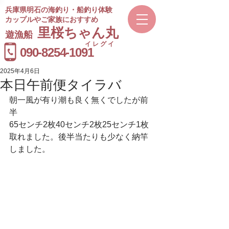
兵庫県明石の海釣り・船釣り体験
カップルやご家族におすすめ
​里桜ちゃん丸
遊漁船
イレグイ
​受付時間
090-8254-1091
9～20時
2025年4月6日
本日午前便タイラバ
朝一風が有り潮も良く無くでしたが前
半
65センチ2枚40センチ2枚25センチ1枚
取れました。後半当たりも少なく納竿
しました。