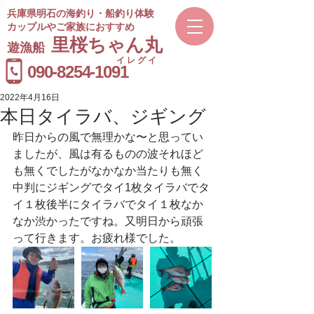
兵庫県明石の海釣り・船釣り体験
カップルやご家族におすすめ
​里桜ちゃん丸
遊漁船
イレグイ
​受付時間
090-8254-1091
9～20時
2022年4月16日
本日タイラバ、ジギング
昨日からの風で無理かな〜と思ってい
ましたが、風は有るものの波それほど
も無くでしたがなかなか当たりも無く
中判にジギングでタイ1枚タイラバでタ
イ１枚後半にタイラバでタイ１枚なか
なか渋かったですね。又明日から頑張
って行きます。お疲れ様でした。