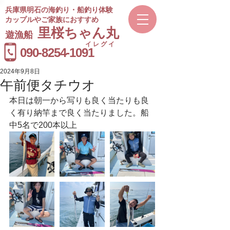
兵庫県明石の海釣り・船釣り体験
カップルやご家族におすすめ
​里桜ちゃん丸
遊漁船
イレグイ
​受付時間
090-8254-1091
9～20時
2024年9月8日
午前便タチウオ
本日は朝一から写りも良く当たりも良
く有り納竿まで良く当たりました。船
中5名で200本以上