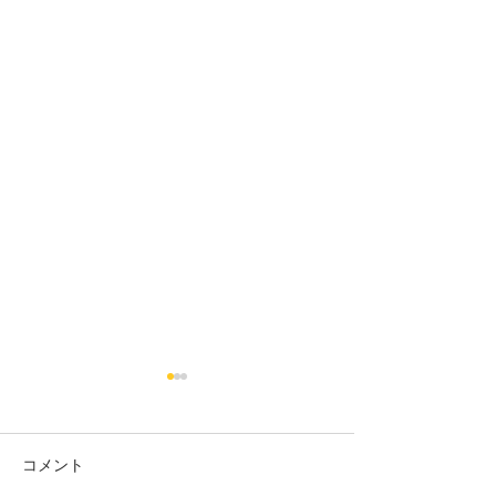
コメント
18日タコ便
10日タコ便