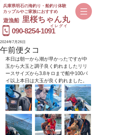
兵庫県明石の海釣り・船釣り体験
カップルやご家族におすすめ
​里桜ちゃん丸
遊漁船
イレグイ
​受付時間
090-8254-1091
9～20時
2024年7月26日
午前便タコ
本日は朝一から潮が早かったですが中
玉から大玉と調子良く釣れましたリリ
ースサイズから3.8キロまで船中100パ
イ以上本日は大玉が良く釣れました。