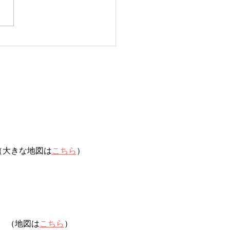
（大きな地図は
こちら
）
（地図は
こちら
）