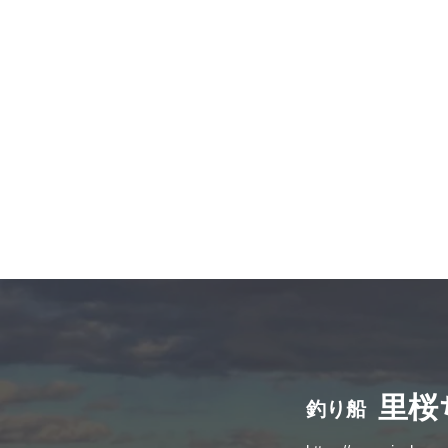
​里
釣り船