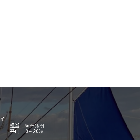
グイ
担当
​受付時間
9～20時
平山