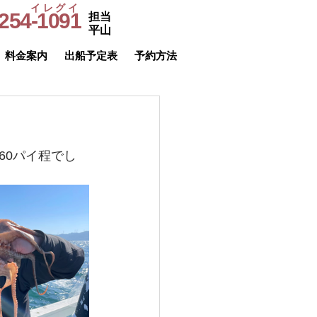
イレグイ
254-1091
担当
​受付時間
平山
9～20時
料金案内
出船予定表
予約方法
60パイ程でし