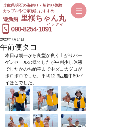
兵庫県明石の海釣り・船釣り体験
カップルやご家族におすすめ
​里桜ちゃん丸
遊漁船
イレグイ
​受付時間
090-8254-1091
9～20時
2023年7月14日
午前便タコ
本日は朝一から良型が良く上がりバー
ゲンセールの様でしたが中判少し休憩
でしたかのち納竿まで中ダコ大ダコが
ポロポロでした。平均12.3匹船中80パ
イほどでした。