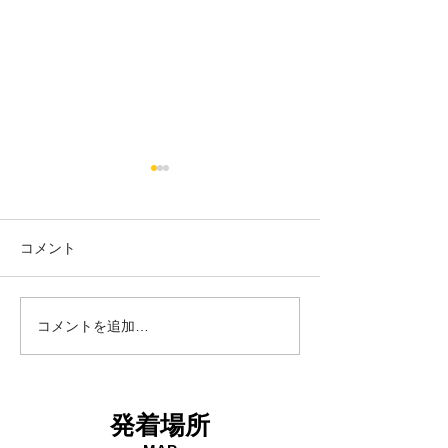
コメント
18日タコ便
10日タコ便
コメントを追加…
発着場所