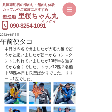
兵庫県明石の海釣り・船釣り体験
カップルやご家族におすすめ
​里桜ちゃん丸
遊漁船
イレグイ
​受付時間
090-8254-1091
9～20時
2023年6月3日
午前便タコ
本日は５名で出ましたが大雨の後でど
うかと思いましたが朝一からコンスタ
ントに釣れていましたが10時半を過ぎ
てから全くでした。トップ12匹２名船
中56匹本日も良型ばかりでした。リリ
ース1匹でした。