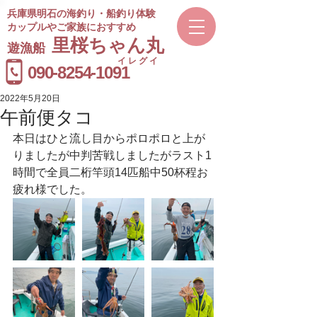
兵庫県明石の海釣り・船釣り体験
カップルやご家族におすすめ
​里桜ちゃん丸
遊漁船
イレグイ
​受付時間
090-8254-1091
9～20時
2022年5月20日
午前便タコ
本日はひと流し目からポロポロと上が
りましたが中判苦戦しましたがラスト1
時間で全員二桁竿頭14匹船中50杯程お
疲れ様でした。